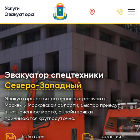
Услуги
Эвакуатора
род
в
р
сов
Эвакуатор спецтехники
Северо-Западный
автобусов
Эвакуаторы стоят на основных развязках
Москвы и Московской области, быстро приедут
кинга
в назначенное место, онлайн заявки
принимаются круглосуточно.
хники
Работаем
Гарантия