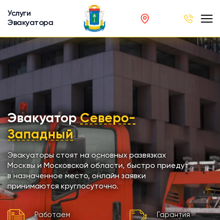
Услуги
Эвакуатора
род
в
р
сов
Эвакуатор
Северо-
Западный
автобусов
Эвакуаторы стоят на основных развязках
Москвы и Московской области, быстро приедут
кинга
в назначенное место, онлайн заявки
принимаются круглосуточно.
хники
Работаем
Гарантия