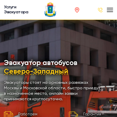
Услуги
Эвакуатора
род
в
р
сов
Эвакуатор автобусов
Северо-Западный
автобусов
Эвакуаторы стоят на основных развязках
Москвы и Московской области, быстро приедут
кинга
в назначенное место, онлайн заявки
принимаются круглосуточно.
хники
Работаем
Гарантия